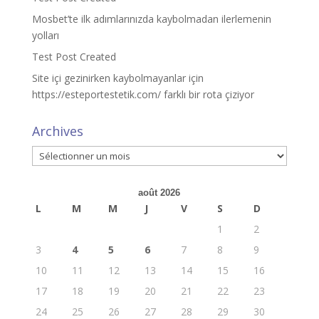
Mosbet’te ilk adımlarınızda kaybolmadan ilerlemenin
yolları
Test Post Created
Site içi gezinirken kaybolmayanlar için
https://esteportestetik.com/ farklı bir rota çiziyor
Archives
Archives
août 2026
L
M
M
J
V
S
D
1
2
3
4
5
6
7
8
9
10
11
12
13
14
15
16
17
18
19
20
21
22
23
24
25
26
27
28
29
30