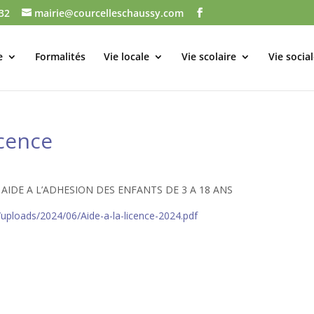
 32
mairie@courcelleschaussy.com
e
Formalités
Vie locale
Vie scolaire
Vie socia
icence
IDE A L’ADHESION DES ENFANTS DE 3 A 18 ANS
uploads/2024/06/Aide-a-la-licence-2024.pdf